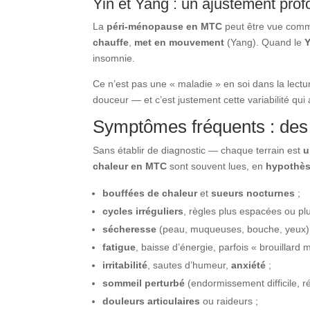
Yin et Yang : un ajustement pro
La
péri-ménopause en MTC
peut être vue com
chauffe
,
met en mouvement
(Yang). Quand le
Y
insomnie.
Ce n’est pas une « maladie » en soi dans la lectur
douceur — et c’est justement cette variabilité qui
Symptômes fréquents : des 
Sans établir de diagnostic — chaque terrain est
u
chaleur en MTC
sont souvent lues, en
hypothèse
bouffées de chaleur
et
sueurs nocturnes
;
cycles irréguliers
, règles plus espacées ou pl
sécheresse
(peau, muqueuses, bouche, yeux)
fatigue
, baisse d’énergie, parfois « brouillard m
irritabilité
, sautes d’humeur,
anxiété
;
sommeil perturbé
(endormissement difficile, ré
douleurs articulaires
ou raideurs ;