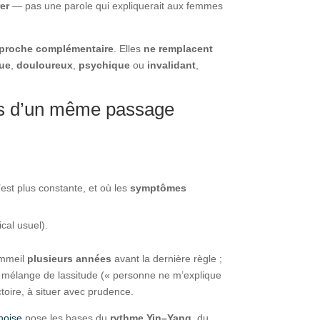
rer
— pas une parole qui expliquerait aux femmes
proche complémentaire
. Elles
ne remplacent
ue
,
douloureux
,
psychique
ou
invalidant
,
es d’un même passage
n’est plus constante, et où les
symptômes
cal usuel).
ommeil
plusieurs années
avant la dernière règle ;
un mélange de lassitude (« personne ne m’explique
ctoire, à situer avec prudence.
noise
pose les bases du
rythme Yin–Yang
, du