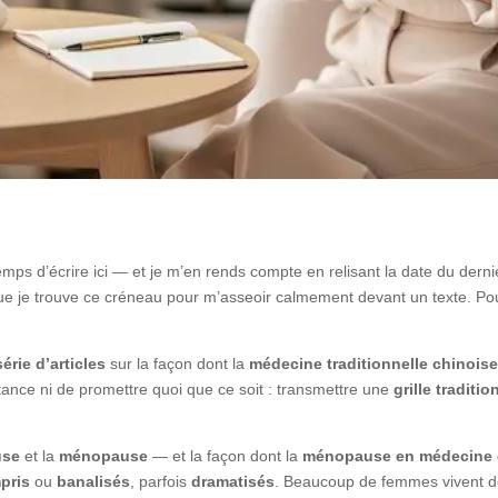
emps d’écrire ici — et je m’en rends compte en relisant la date du dernier
ue je trouve ce créneau pour m’asseoir calmement devant un texte. Pourt
série d’articles
sur la façon dont la
médecine traditionnelle chinois
stance ni de promettre quoi que ce soit : transmettre une
grille traditio
use
et la
ménopause
— et la façon dont la
ménopause en médecine 
pris
ou
banalisés
, parfois
dramatisés
. Beaucoup de femmes vivent d