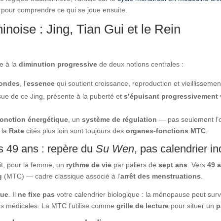
 pour comprendre ce qui se joue ensuite.
oise : Jing, Tian Gui et le Rein
ée à la
diminution progressive
de deux notions centrales :
fondes
, l’
essence
qui soutient croissance, reproduction et vieillissemen
sue de ce Jing, présente à la puberté et
s’épuisant progressivement
fonction énergétique
, un
système de régulation
— pas seulement l’
, la
Rate
cités plus loin sont toujours des
organes-fonctions MTC
.
s 49 ans : repère du
Su Wen
, pas calendrier in
rit, pour la femme, un
rythme de vie
par paliers de
sept ans
. Vers
49 
g
(MTC) — cadre classique associé à l’
arrêt des menstruations
.
que
. Il
ne fixe pas
votre calendrier biologique : la ménopause peut sur
ions médicales. La MTC l’utilise comme
grille de lecture
pour situer un
p