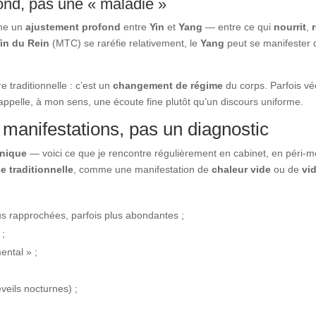
fond, pas une « maladie »
me un
ajustement profond
entre
Yin
et
Yang
— entre ce qui
nourrit
,
in du Rein
(MTC) se raréfie relativement, le
Yang
peut se manifester 
e traditionnelle : c’est un
changement de régime
du corps. Parfois véc
 appelle, à mon sens, une écoute fine plutôt qu’un discours uniforme.
manifestations, pas un diagnostic
nique
— voici ce que je rencontre régulièrement en cabinet, en pér
 traditionnelle
, comme une manifestation de
chaleur vide
ou de
vi
us rapprochées, parfois plus abondantes ;
 ;
ental » ;
veils nocturnes) ;