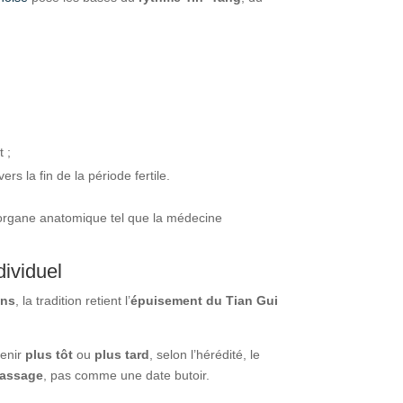
t ;
vers la fin de la période fertile.
organe anatomique tel que la médecine
dividuel
ans
, la tradition retient l’
épuisement du Tian Gui
venir
plus tôt
ou
plus tard
, selon l’hérédité, le
assage
, pas comme une date butoir.