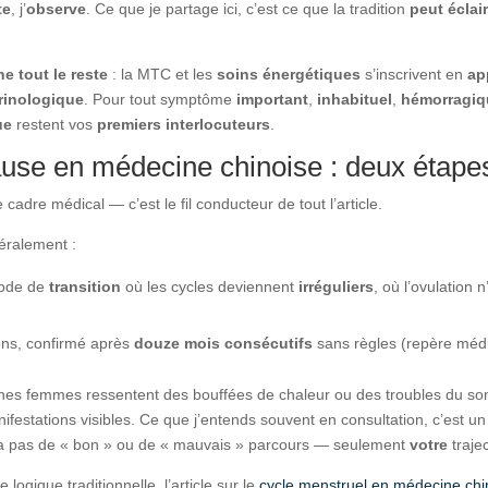
te
, j’
observe
. Ce que je partage ici, c’est ce que la tradition
peut éclai
e tout le reste
: la MTC et les
soins énergétiques
s’inscrivent en
ap
rinologique
. Pour tout symptôme
important
,
inhabituel
,
hémorragiq
ue
restent vos
premiers interlocuteurs
.
use en médecine chinoise : deux étap
 cadre médical — c’est le fil conducteur de tout l’article.
éralement :
iode de
transition
où les cycles deviennent
irréguliers
, où l’ovulation 
ns, confirmé après
douze mois consécutifs
sans règles (repère médi
ines femmes ressentent des bouffées de chaleur ou des troubles du s
ifestations visibles. Ce que j’entends souvent en consultation, c’est 
n’y a pas de « bon » ou de « mauvais » parcours — seulement
votre
traje
ogique traditionnelle, l’article sur le
cycle menstruel en médecine chi