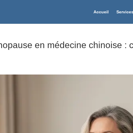
Accueil
Service
opause en médecine chinoise : ce