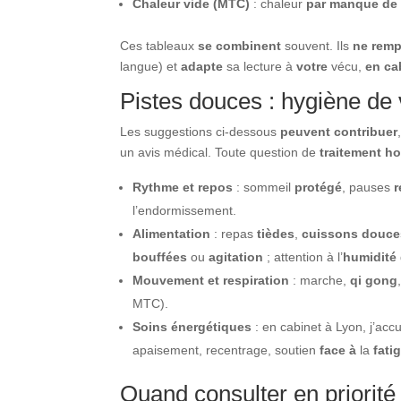
Chaleur vide (MTC)
: chaleur
par manque de 
Ces tableaux
se combinent
souvent. Ils
ne remp
langue) et
adapte
sa lecture à
votre
vécu,
en ca
Pistes douces : hygiène de 
Les suggestions ci-dessous
peuvent contribuer
un avis médical. Toute question de
traitement h
Rythme et repos
: sommeil
protégé
, pauses
r
l’endormissement.
Alimentation
: repas
tièdes
,
cuissons douce
bouffées
ou
agitation
; attention à l’
humidité
Mouvement et respiration
: marche,
qi gong
MTC).
Soins énergétiques
: en cabinet à Lyon, j’ac
apaisement, recentrage, soutien
face à
la
fati
Quand consulter en priorit