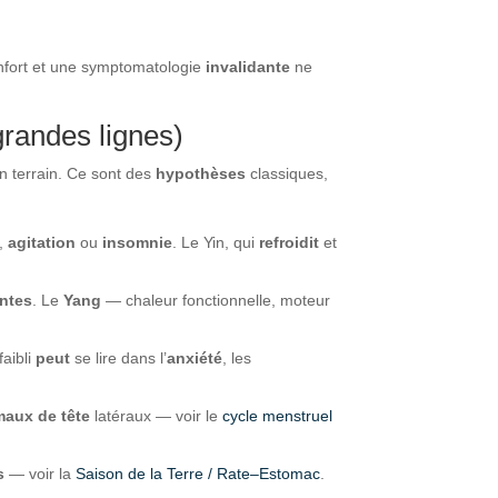
onfort et une symptomatologie
invalidante
ne
grandes lignes)
n terrain. Ce sont des
hypothèses
classiques,
s,
agitation
ou
insomnie
. Le Yin, qui
refroidit
et
entes
. Le
Yang
— chaleur fonctionnelle, moteur
faibli
peut
se lire dans l’
anxiété
, les
maux de tête
latéraux — voir le
cycle menstruel
s
— voir la
Saison de la Terre / Rate–Estomac
.