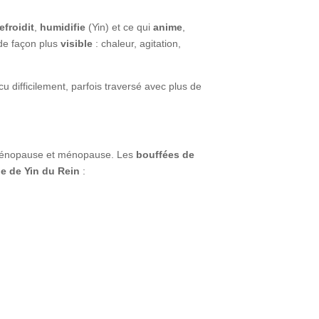
refroidit
,
humidifie
(Yin) et ce qui
anime
,
de façon plus
visible
: chaleur, agitation,
u difficilement, parfois traversé avec plus de
i-ménopause et ménopause. Les
bouffées de
de de Yin du Rein
: