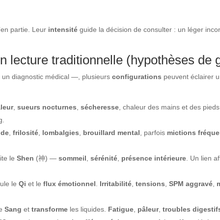
’en partie. Leur
intensité
guide la décision de consulter : un léger inc
lecture traditionnelle (hypothèses de 
n diagnostic médical —, plusieurs
configurations
peuvent éclairer u
leur
,
sueurs nocturnes
,
sécheresse
, chaleur des mains et des pied
g.
nde
,
frilosité
,
lombalgies
,
brouillard mental
, parfois
mictions fréqu
ite le
Shen
(神) —
sommeil
,
sérénité
,
présence intérieure
. Un lien af
cule le
Qi
et le
flux émotionnel
.
Irritabilité
,
tensions
,
SPM aggravé
,
e
Sang
et
transforme
les liquides.
Fatigue
,
pâleur
,
troubles digestif