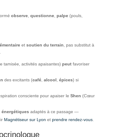
 formé
observe
,
questionne
,
palpe
(pouls,
émentaire
et
soutien du terrain
, pas substitut à
.
e tamisée, activités apaisantes)
peut
favoriser
on
des excitants (
café
,
alcool
,
épices
) si
espiration consciente pour apaiser le
Shen
(Cœur
s énergétiques
adaptés à ce passage —
oir
Magnétiseur sur Lyon
et
prendre rendez-vous
.
ocrinologue