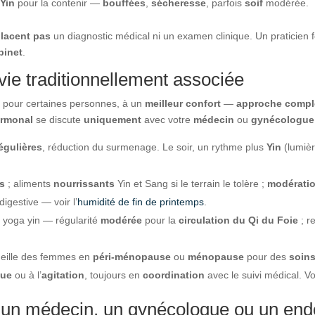
Yin
pour la contenir —
bouffées
,
sécheresse
, parfois
soif
modérée.
lacent pas
un diagnostic médical ni un examen clinique. Un praticien
binet
.
vie traditionnellement associée
, pour certaines personnes, à un
meilleur confort
—
approche compl
ormonal
se discute
uniquement
avec votre
médecin
ou
gynécologue
égulières
, réduction du surmenage. Le soir, un rythme plus
Yin
(lumièr
s
; aliments
nourrissants
Yin et Sang si le terrain le tolère ;
modérati
digestive — voir l’
humidité de fin de printemps
.
, yoga yin — régularité
modérée
pour la
circulation du Qi du Foie
; r
cueille des femmes en
péri-ménopause
ou
ménopause
pour des
soin
gue
ou à l’
agitation
, toujours en
coordination
avec le suivi médical. V
é un médecin, un gynécologue ou un end