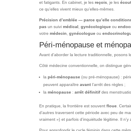
et fatigants. En cabinet, je les
reçois
, je les
écou
ce qu’elles vivent mieux qu’elles-mêmes.
Précision d’emblée — parce qu’elle conditionn
pas
un suivi
médical
,
gynécologique
ou
endoc
votre
médecin
,
gynécologue
ou
endocrinolog
Péri-ménopause et ménopa
Avant d’aborder la lecture traditionnelle, posons le
Côté médecine conventionnelle, on distingue gén
la
péri-ménopause
(ou pré-ménopause) : pér
peuvent apparaître
avant
l’arrêt des règles ;
la
ménopause
:
arrêt définitif
des menstruatio
En pratique, la frontière est souvent
floue
. Certa
d’autres traversent cette période avec peu de man
vraiment ») et parfois d’inquiétude légitime. Il 
Pour approfondir le cycle féminin dans cette même l