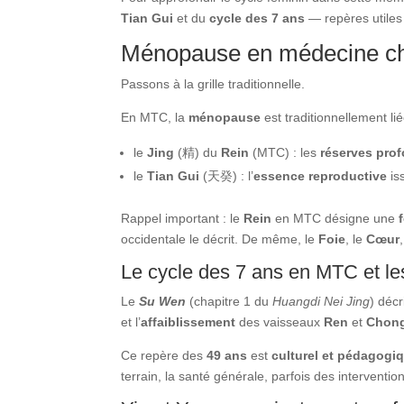
Tian Gui
et du
cycle des 7 ans
— repères utiles
Ménopause en médecine chin
Passons à la grille traditionnelle.
En MTC, la
ménopause
est traditionnellement li
le
Jing
(精) du
Rein
(MTC) : les
réserves pro
le
Tian Gui
(天癸) : l’
essence reproductive
is
Rappel important : le
Rein
en MTC désigne une
occidentale le décrit. De même, le
Foie
, le
Cœur
Le cycle des 7 ans en MTC et le
Le
Su Wen
(chapitre 1 du
Huangdi Nei Jing
) déc
et l’
affaiblissement
des vaisseaux
Ren
et
Chon
Ce repère des
49 ans
est
culturel et pédagogi
terrain, la santé générale, parfois des intervent