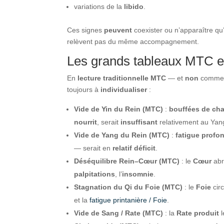
variations de la
libido
.
Ces signes
peuvent
coexister ou n’apparaître qu
relèvent pas du même accompagnement.
Les grands tableaux MTC en 
En
lecture traditionnelle MTC
— et
non
comme u
toujours à
individualiser
:
Vide de Yin du Rein (MTC)
:
bouffées de cha
nourrit
, serait
insuffisant
relativement au Yan
Vide de Yang du Rein (MTC)
:
fatigue profo
— serait en
relatif déficit
.
Déséquilibre Rein–Cœur (MTC)
: le
Cœur
abr
palpitations
, l’
insomnie
.
Stagnation du Qi du Foie (MTC)
: le
Foie
cir
et la
fatigue printanière / Foie
.
Vide de Sang / Rate (MTC)
: la
Rate
produit
l